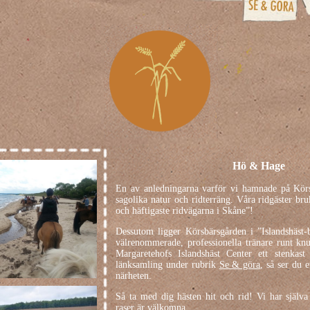
Hö & Hage
En av anledningarna varför vi hamnade på Körs
sagolika natur och ridterräng. Våra ridgäster br
och häftigaste ridvägarna i Skåne”!
Dessutom ligger Körsbärsgården i ”Islandshäst-b
välrenommerade, professionella tränare runt kn
Margaretehofs Islandshäst Center ett stenkast
länksamling under rubrik
Se & göra
, så ser du 
närheten.
Så ta med dig hästen hit och rid! Vi har själva 
raser är välkomna.