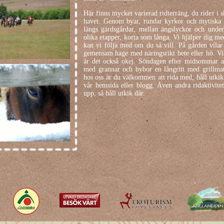
Här finns mycket varierad ridterräng, du rider i 
havet. Genom byar, rundar kyrkor och mytiska s
längs gärdsgårdar, mellan ängslyckor och unde
olika etapper, korta som långa. Vi hjälper dig m
kan vi följa med om du så vill. På gården vilar 
gemensam hage med näringsrikt bete eller hö. Vil
är det också okej. Söndagen efter midsommar a
med grannar och bybor en långritt med grillmat
hos oss är du välkommen att rida med, håll utkik
vår hemsida eller blogg. Även andra ridaktivite
upp, så håll utkik där.