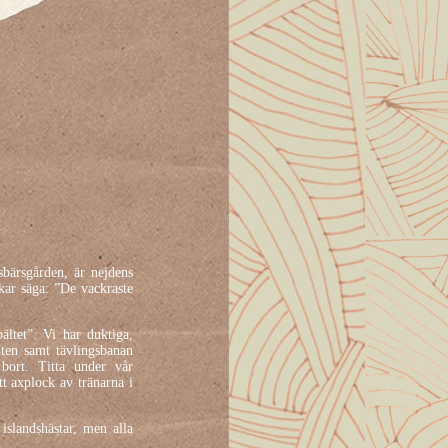
bärsgården, är nejdens
ukar säga: ”De vackraste
ältet”. Vi har duktiga,
uten samt tävlingsbanan
 bort. Titta under vår
ett axplock av tränarna i
islandshästar, men alla