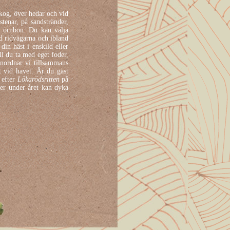
skog, över hedar och vid
tenar, på sandstränder,
r örnbon. Du kan välja
ed ridvägarna och ibland
din häst i enskild eller
l du ta med eget foder,
nordnar vi tillsammans
 vid havet. Är du gäst
 efter
Lökarödsritten
på
ter under året kan dyka